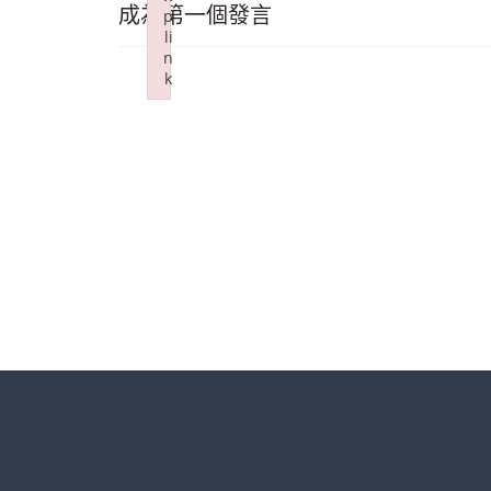
成為第一個發言
p
li
n
k
Failed to initialize plugin: wplink