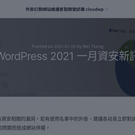
外掛訂閱
網站維護
客製開發
認識 cloudwp
Posted on
by
Nel Tseng
2021-01-26
WordPress 2021 一月資安新
具有資安相關的漏洞，若有使用名單中的外掛，建議各站長立即對
的問題而造成網站停擺。