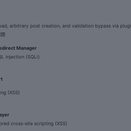
d, arbitrary post creation, and validation bypass via plugi
關閉
Redirect Manager
 injection (SQLi)
rt
ing (XSS)
ayer
ed cross-site scripting (XSS)