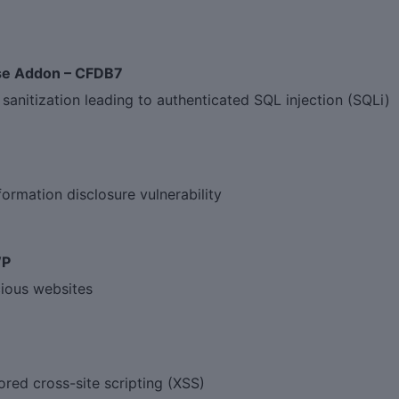
ase Addon – CFDB7
anitization leading to authenticated SQL injection (SQLi)
mation disclosure vulnerability
WP
ious websites
ed cross-site scripting (XSS)