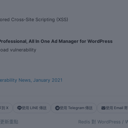
ed Cross-Site Scripting (XSS)
 Professional, All In One Ad Manager for WordPress
ad vulnerability
rability News, January 2021
到 X
使用 LINE 傳送
使用 Telegram 傳送
使用 Email 
0 更新重點
Redis 對 WordPress 