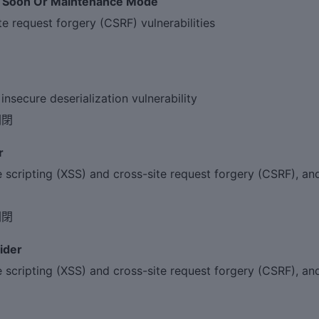
ng Soon Or Maintenance Mode
 request forgery (CSRF) vulnerabilities
ecure deserialization vulnerability
關閉
r
cripting (XSS) and cross-site request forgery (CSRF), and
關閉
ider
cripting (XSS) and cross-site request forgery (CSRF), and