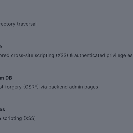
ctory traversal
e
d cross-site scripting (XSS) & authenticated privilege es
rm DB
t forgery (CSRF) via backend admin pages
les
scripting (XSS)