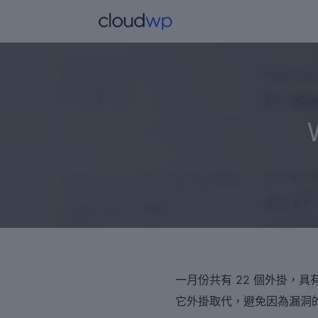
跳
至
主
要
內
容
文
一月份共有 22 個外掛，
章
它外掛取代，避免因為漏洞
導