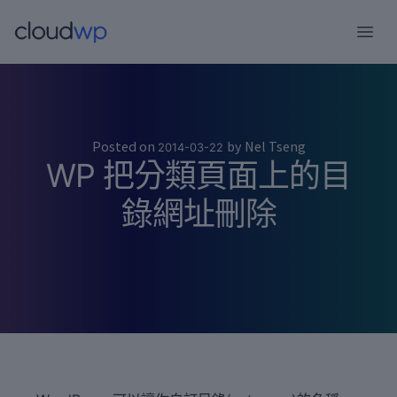
跳
至
主
要
內
容
Posted on
by
Nel Tseng
2014-03-22
WP 把分類頁面上的目
錄網址刪除