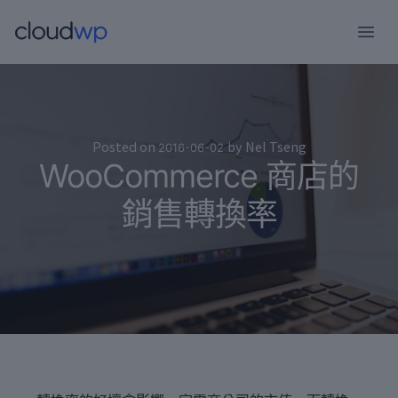
跳
至
主
要
內
容
Posted on
by
Nel Tseng
2016-06-02
WooCommerce 商店的
銷售轉換率