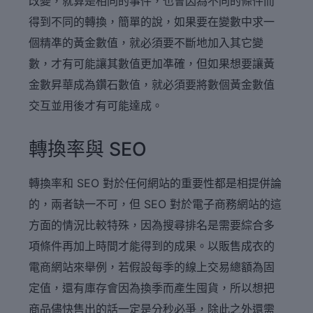
改變，就算是相同的事件，也會因為不同的條件而
得到不同的轉換，簡單的說，如果要在變數中求一
個精凖的黃金數值，就必須要不斷地加入其它變
數，才有可能讓其數值更加凖確，但如果想要讓黃
金數昇華成為鑽石數值，就必須要將數個黃金數值
交互並用後才有可能達成。
轉換率與 SEO
轉換率和 SEO 對於任何網站的重要性都是相提併論
的，兩者缺一不可，但 SEO 對於電子商務網站的這
方面的情況比較特殊，因為搜尋排名是需要綜合多
項條件再加上時間才能得到的成果。以販售成衣的
電商網站來舉例，若假設每季的線上交易總額為固
定值，還有庫存會因為換季而產生囤貨，所以想把
商品儘快售出的話一定是分秒必爭，除此之外還需