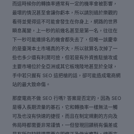
而這時候你的轉換率通常有一定的機率會被影響，
最壞的情況甚至會讓你虧本，所以請別過於樂觀的
看待並覺得這不可能會發生在你身上，網路的世界
瞬息萬變，上一秒的前幾名甚至是第一名，往往在
下一秒可能連排名的機會都失去了，但唯一該慶幸
的是臺灣本土市場真的不大，所以就算名次掉了一
些也多少還有利潤可撿，但若是有外資進駐搶攻或
主要市場位於全亞洲或其它板塊陸地甚至於全球，
手中若只握有 SEO 這把槍的話，卻可能造成電商網
站的最大致命傷。
那麼電商不做 SEO 行嗎? 答案是否定的，因為 SEO
是導入長期流量的基石，它和轉換率一樣無法一觸
可及也沒有快速的捷徑，而且在制定規劃的方向及
佈局時都需要非常謹慎，一但發現回饋稍有偏差或
是有所欠缺時還需要立即修正及做出應對，總而言