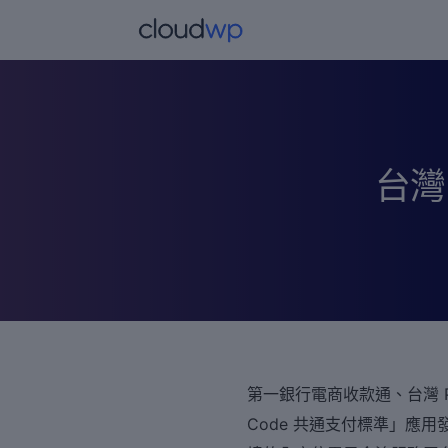
跳
至
主
要
內
容
台灣 
文
第一銀行電商收款通、台灣 Pa
章
Code 共通支付標準」應
導