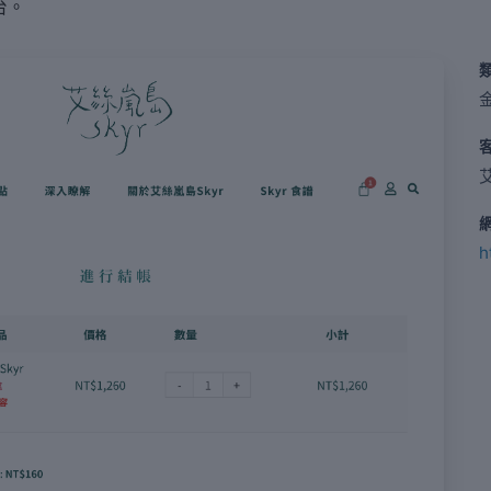
台。
艾
h