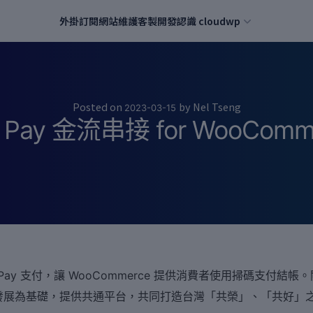
外掛訂閱
網站維護
客製開發
認識 cloudwp
Posted on
by
Nel Tseng
2023-03-15
Pay 金流串接 for WooComm
y 支付，讓 WooCommerce 提供消費者使用掃碼支付結帳。關
用發展為基礎，提供共通平台，共同打造台灣「共榮」、「共好」