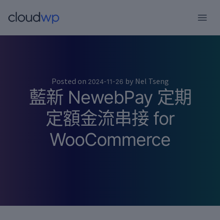
跳
至
主
要
內
容
Posted on
by
Nel Tseng
2024-11-26
藍新 NewebPay 定期
定額金流串接 for
WooCommerce