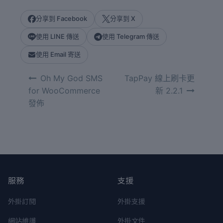
分享到 Facebook
分享到 X
使用 LINE 傳送
使用 Telegram 傳送
使用 Email 寄送
文
Oh My God SMS
TapPay 線上刷卡更
章
for WooCommerce
新 2.2.1
導
發佈
覽
服務
支援
外掛訂閱
外掛支援
網站維護
外掛文件