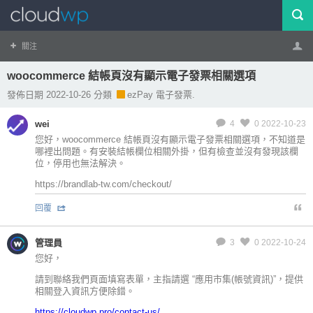
關注
woocommerce 結帳頁沒有顯示電子發票相關選項
帳號
登出
發佈日期 2022-10-26 分類
ezPay 電子發票.
wei
4
0
2022-10-23
您好，woocommerce 結帳頁沒有顯示電子發票相關選項，不知道是
哪裡出問題。有安裝結帳欄位相關外掛，但有檢查並沒有發現該欄
位，停用也無法解決。
https://brandlab-tw.com/checkout/
回覆
管理員
3
0
2022-10-24
您好，
請到聯絡我們頁面填寫表單，主指請選 “應用市集(帳號資訊)”，提供
相關登入資訊方便除錯。
https://cloudwp.pro/contact-us/