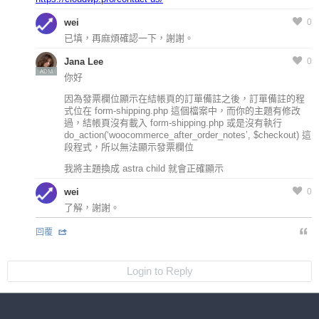
wei
0
已填，再麻煩確認一下，謝謝。
Jana Lee
0
ADM
你好
因為發票欄位顯示在結帳頁的訂單備註之後，訂單備註的程
式位在 form-shipping.php 這個檔案中，而你的主題有修改
過，結帳頁沒有載入 form-shipping.php 或是沒有執行
do_action(‘woocommerce_after_order_notes’, $checkout) 這
段程式，所以無法顯示發票欄位
我將主題換成 astra child 就會正確顯示
wei
0
了解，謝謝。
回覆
Login to Reply