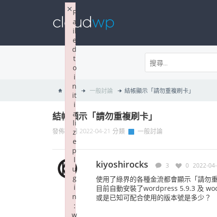
×
F
a
il
e
d
t
o
i
n
首頁
一般討論
結帳顯示「請勿重複刷卡」
it
i
a
結帳顯示「請勿重複刷卡」
li
發佈日期 2022-04-21 分類
一般討論
z
e
p
l
kiyoshirocks
3
0
2022-04
u
g
使用了綠界的各種金流都會顯示「請勿重複
i
目前自動安裝了wordpress 5.9.3 及 wooc
n
或是已知可配合使用的版本號是多少？
:
w