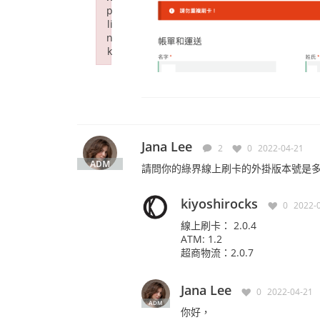
p
li
n
k
Failed to initialize plugin: wplink
Jana Lee
2
0
2022-04-21
ADM
請問你的綠界線上刷卡的外掛版本號是
kiyoshirocks
0
2022-
線上刷卡： 2.0.4
ATM: 1.2
超商物流：2.0.7
Jana Lee
0
2022-04-21
ADM
你好，