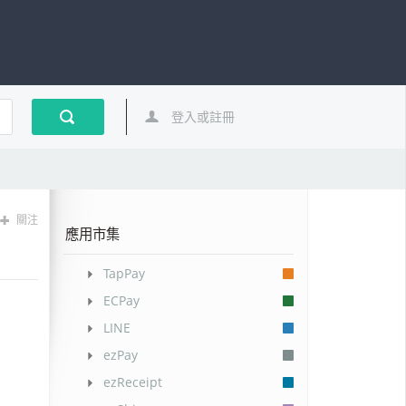
登入或註冊
關注
應用市集
TapPay
ECPay
LINE
ezPay
ezReceipt