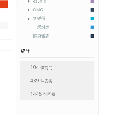
ezShip
OMG
客樂得
一般討論
購買咨詢
統計
104
位提問
439
件支援
1445
則回覆