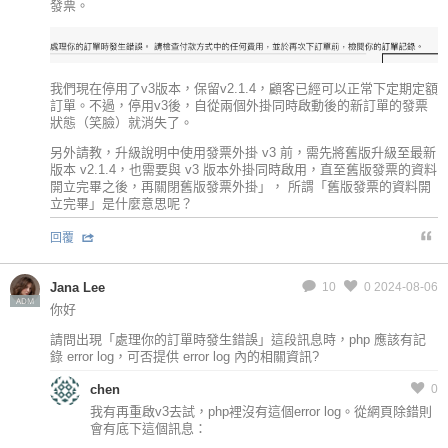
發票。
我們現在停用了v3版本，保留v2.1.4，顧客已經可以正常下定期定額
訂單。不過，停用v3後，自從兩個外掛同時啟動後的新訂單的發票
狀態（笑臉）就消失了。
另外請教，升級說明中使用發票外掛 v3 前，需先將舊版升級至最新
版本 v2.1.4，也需要與 v3 版本外掛同時啟用，直至舊版發票的資料
開立完畢之後，再關閉舊版發票外掛」， 所謂「舊版發票的資料開
立完畢」是什麼意思呢？
回覆
Jana Lee
10
0
2024-08-06
ADM
你好
請問出現「處理你的訂單時發生錯誤」這段訊息時，php 應該有記
錄 error log，可否提供 error log 內的相關資訊?
chen
0
我有再重啟v3去試，php裡沒有這個error log。從網頁除錯則
會有底下這個訊息：