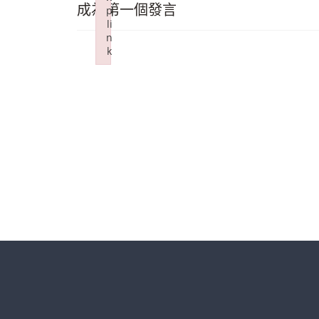
成為第一個發言
p
li
n
k
Failed to initialize plugin: wplink