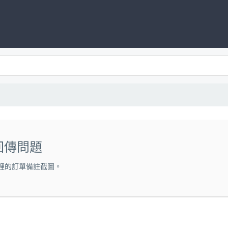
接回傳問題
1 裡的訂單備註截圖。