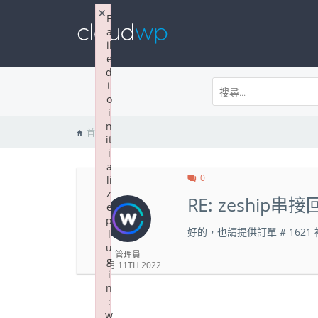
×
F
a
il
e
d
t
o
i
n
首頁
it
i
a
0
li
z
RE: zeship串
e
p
好的，也請提供訂單 # 162
l
u
管理員
g
10 月 11TH 2022
i
n
:
w