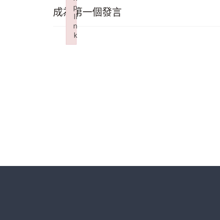
p
成為第一個發言
li
n
k
Failed to initialize plugin: wplink