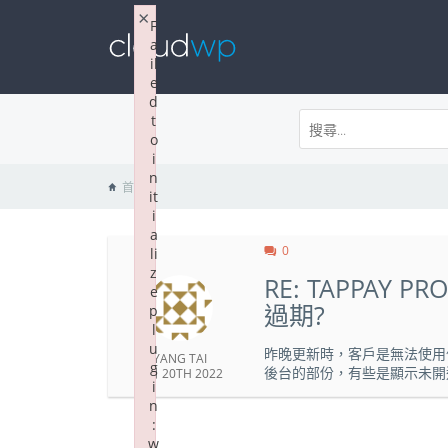
×
F
a
il
e
d
t
o
i
n
首頁
it
i
a
0
li
z
RE: TAPPA
e
過期?
p
l
u
昨晚更新時，客戶是無法使用
YANG TAI
g
後台的部份，有些是顯示未開
7 月 20TH 2022
i
n
:
w