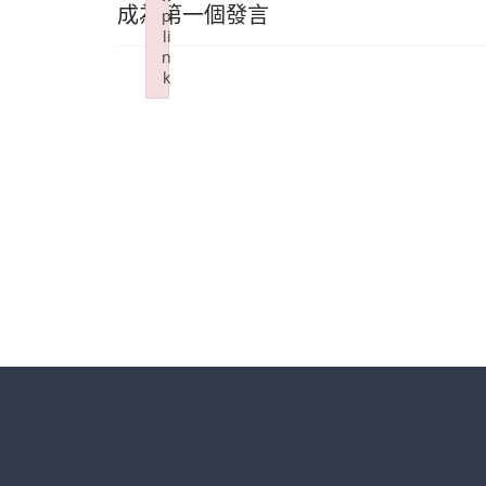
成為第一個發言
p
li
n
k
Failed to initialize plugin: wplink