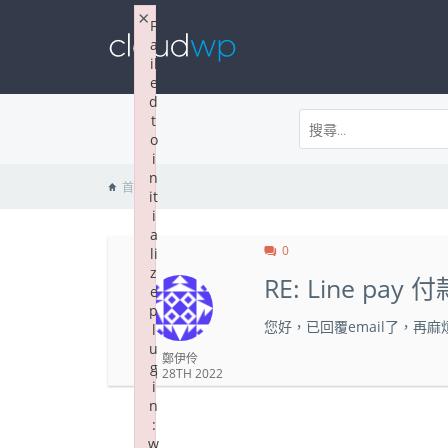
×
F
a
il
e
d
t
o
i
n
首頁
it
i
a
0
li
z
RE: Line p
e
p
您好，已回覆email了，再麻煩
l
u
鄭伊伶
g
3 月 28TH 2022
i
n
:
w