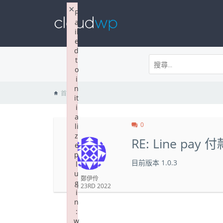
×
F
a
il
e
d
t
o
i
n
首頁
it
i
a
0
li
z
RE: Line p
e
p
目前版本 1.0.3
l
u
鄭伊伶
g
3 月 23RD 2022
i
n
:
w