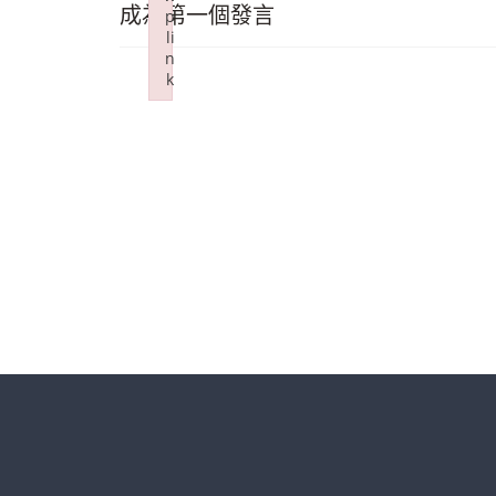
成為第一個發言
p
li
n
k
Failed to initialize plugin: wplink