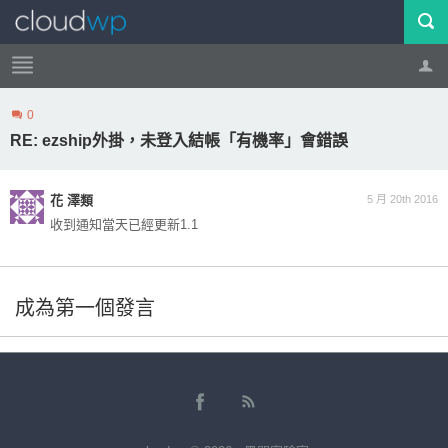
0
帳號
登出
RE: ezship外掛，未登入結帳「有機率」會錯誤
花 澤類
5 月 20th 2016
收到通知當天已經更新1.1
成為第一個發言