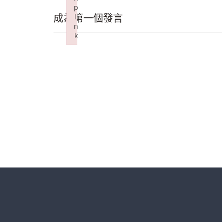
p
成為第一個發言
li
n
k
Failed to initialize plugin: wplink