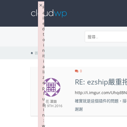
×
F
a
il
e
d
t
o
i
n
首頁
it
i
a
0
li
z
RE: ezship嚴
e
p
http://i.imgur.com/UhqdB
l
u
確實就是這個插件的問題，接
花 澤類
g
4 月 9TH 2016
謝謝
i
n
:
w