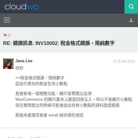
0
帳號
登出
RE: 錯誤訊息: INV10002: 稅金格式錯誤，限純數字
Jana Lee
11 月 8th 2022
你好
>>稅金格式錯誤，限純數字
這段代表你的稅金包含小數點
我會新增一個預覽功能，顯示發票開立品項
WooCommerce 的顯示基本上都是四捨五入，所以不會顯示小數點
但在實際開立的時候可能會送出含有小數點的資料造成錯誤
新版本處理完後會 email 給你請你測試