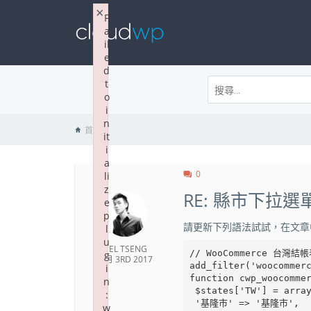
×
F
a
il
e
d
t
o
i
n
首頁
it
i
a
0
li
z
RE: 縣市下拉選
e
p
請更新下列語法試試，在文章
l
u
NEL TSENG
// WooCommerce 台灣
g
4 月 3RD 2017
add_filter('woocommerc
i
function cwp_woocommer
n
 $states['TW'] = array(

:
 '基隆市' => '基隆市',

w