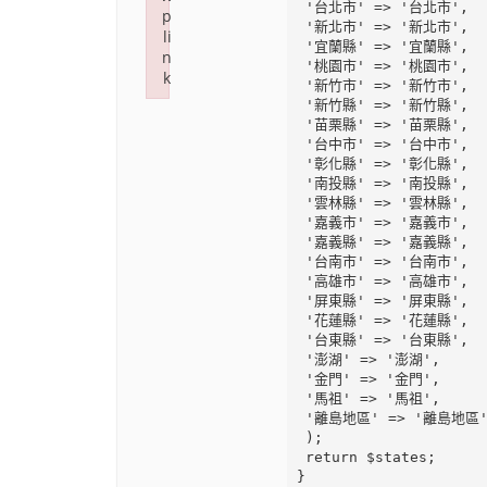
 '台北市' => '台北市',

p
 '新北市' => '新北市',

li
 '宜蘭縣' => '宜蘭縣',

n
 '桃園市' => '桃園市',

k
 '新竹市' => '新竹市',

Failed to initialize plugin: wplink
 '新竹縣' => '新竹縣',

 '苗栗縣' => '苗栗縣',

 '台中市' => '台中市',

 '彰化縣' => '彰化縣',

 '南投縣' => '南投縣',

 '雲林縣' => '雲林縣',

 '嘉義市' => '嘉義市',

 '嘉義縣' => '嘉義縣',

 '台南市' => '台南市',

 '高雄市' => '高雄市',

 '屏東縣' => '屏東縣',

 '花蓮縣' => '花蓮縣',

 '台東縣' => '台東縣',

 '澎湖' => '澎湖',

 '金門' => '金門',

 '馬祖' => '馬祖',

 '離島地區' => '離島地區',

 );

 return $states;
