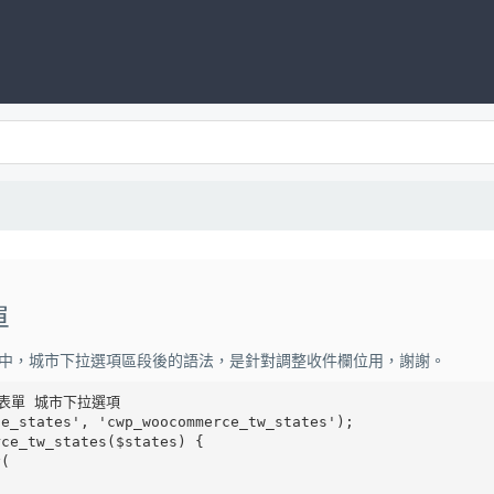
單
中，城市下拉選項區段後的語法，是針對調整收件欄位用，謝謝。
結帳表單 城市下拉選項

e_states', 'cwp_woocommerce_tw_states');

ce_tw_states($states) {
