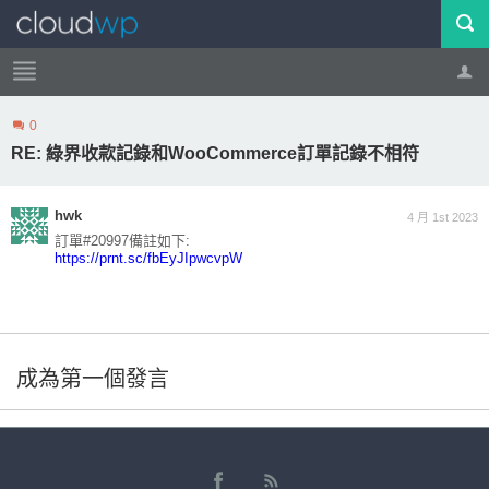
0
帳號
登出
RE: 綠界收款記錄和WooCommerce訂單記錄不相符
hwk
4 月 1st 2023
訂單#20997備註如下:
https://prnt.sc/fbEyJIpwcvpW
成為第一個發言