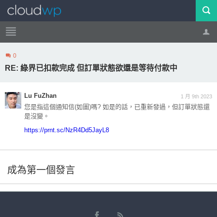
0
帳號
登出
RE: 綠界已扣款完成 但訂單狀態欲還是等待付款中
Lu FuZhan
1 月 9th 2023
您是指這個通知信
(
如圖
)
嗎
?
如是的話，已重新發過，但訂單狀態還
是沒變。
https://prnt.sc/NzR4Dd5JayL8
成為第一個發言