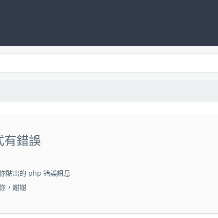
方式有錯誤
貼出的 php 錯誤訊息
你，謝謝