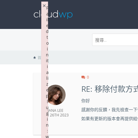
×
F
a
il
e
d
t
o
i
n
首頁
it
i
a
0
li
z
RE: 移除付款
e
p
你好
l
u
感謝你的反饋，我先檢查一下你
JANA LEE
g
6 月 26TH 2023
如果有更新的版本會再提供給
i
n
:
w