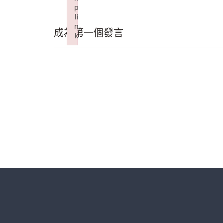
p
li
n
成為第一個發言
k
Failed to initialize plugin: wplink