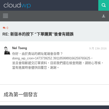
0
帳號
登出
RE: 新版本的按下 “下單購買”後會有錯誤
Nel Tseng
9 月 13th 2016
你好，由於貴站的網址尾端會自帶 ?
doing_wp_cron=1473739252.3911859989166259765625，
並且會阻斷遞交訂單資料，目前我們還在檢查問題，請耐心等候，
當有進展時會儘快回覆您，謝謝。
成為第一個發言