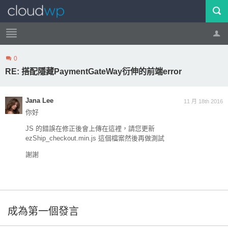
0
帳號
登出
RE: 搭配隱藏PaymentGateWay衍伸的前端error
Jana Lee
11 月 18th 2016
你好
JS 的錯誤在修正後會上傳在這裡，請您更新
ezShip_checkout.min.js 這個檔案然後再做測試
謝謝
成為第一個發言