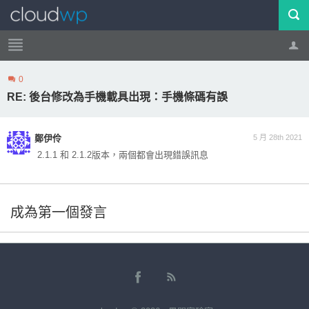
0
帳號
登出
RE: 後台修改為手機載具出現：手機條碼有誤
鄭伊伶
5 月 28th 2021
2.1.1 和 2.1.2版本，兩個都會出現錯誤訊息
成為第一個發言