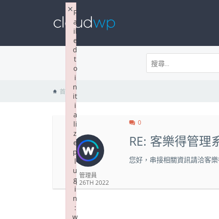
×
F
a
il
e
d
t
o
i
n
首頁
it
i
a
0
li
z
RE: 客樂得管理
e
p
您好，串接相關資訊請洽客樂
l
u
管理員
g
9 月 26TH 2022
i
n
:
w