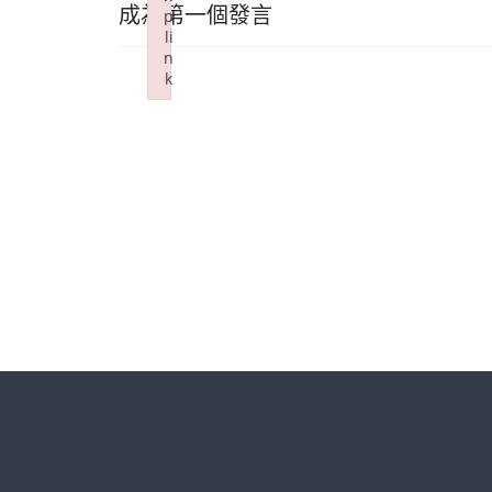
成為第一個發言
p
li
n
k
Failed to initialize plugin: wplink