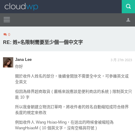
0
帳號
登出
RE: 姓+名限制需要至少個一個中文字
Jana Lee
3 月 27th 2023
你好
關於收件人姓名的部分，後續會開放不需要全中文，可參雜英文或
全英文
但因為綠界超商取貨 ( 嚴格來說應該是便利商店的系統 ) 限制英文只
能 10 字
所以我會朝建立物流訂單時，將收件者的姓名自動縮短成符合綠界
長度的規定來修改
例如收件人 Wang Hsiao-Ming，在送出的時候會被縮短為
WangHsiaoM ( 10 個英文字，沒有空格與符號 )