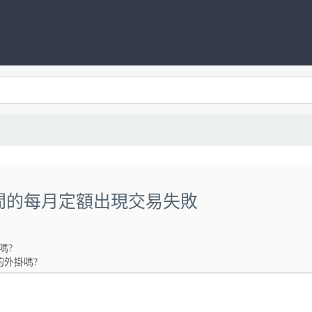
期間的每月定額出現交易失敗
嗎?
的外掛嗎?