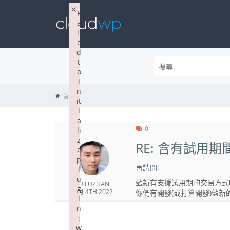
×
F
a
il
e
d
t
o
i
n
首頁
it
i
a
0
li
z
RE: 含有試用
e
p
再請問:
l
u
藍新有支援試用期的交易方式
LU FUZHAN
g
5 月 4TH 2022
你們有開發(或打算開發)藍新
i
n
:
w