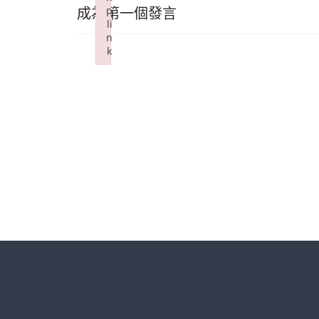
成為第一個發言
p
li
n
k
Failed to initialize plugin: wplink