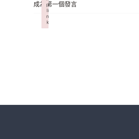
成為第一個發言
p
li
n
k
Failed to initialize plugin: wplink