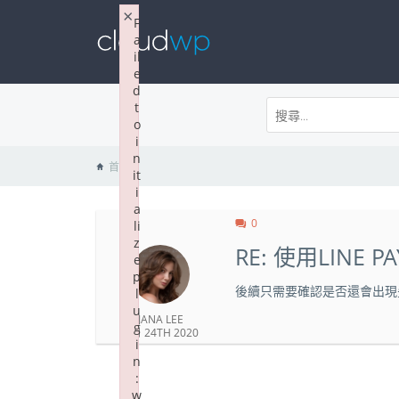
×
F
a
il
e
d
t
o
i
n
首頁
it
i
a
0
li
z
RE: 使用LIN
e
p
後續只需要確認是否還會出現
l
u
JANA LEE
g
2 月 24TH 2020
i
n
:
w