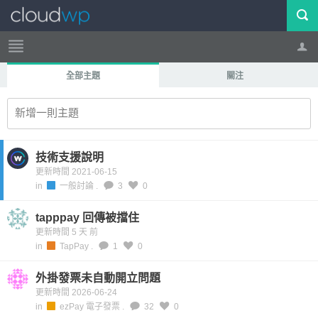
全部主題
關注
帳號
登出
新增一則主題
技術支援說明
更新時間 2021-06-15
in
一般討論
.
3
0
tapppay 回傳被擋住
更新時間 5 天 前
in
TapPay
.
1
0
外掛發票未自動開立問題
更新時間 2026-06-24
in
ezPay 電子發票
.
32
0