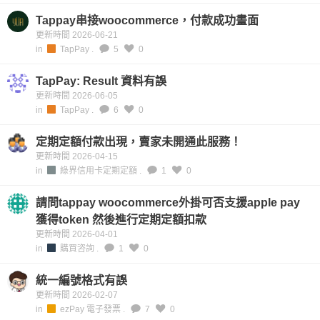
Tappay串接woocommerce，付款成功畫面
更新時間 2026-06-21
in
TapPay
.
5
0
TapPay: Result 資料有誤
更新時間 2026-06-05
in
TapPay
.
6
0
定期定額付款出現，賣家未開通此服務！
更新時間 2026-04-15
in
綠界信用卡定期定額
.
1
0
請問tappay woocommerce外掛可否支援apple pay
獲得token 然後進行定期定額扣款
更新時間 2026-04-01
in
購買咨詢
.
1
0
統一編號格式有誤
更新時間 2026-02-07
in
ezPay 電子發票
.
7
0