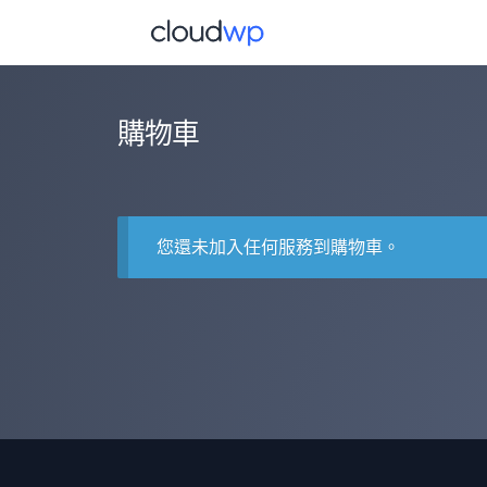
跳
至
主
要
內
購物車
容
您還未加入任何服務到購物車。