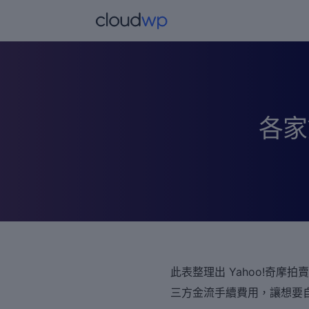
跳
至
主
要
內
容
各家
文
此表整理出 Yahoo!奇摩拍
章
三方金流手續費用，讓想要
導