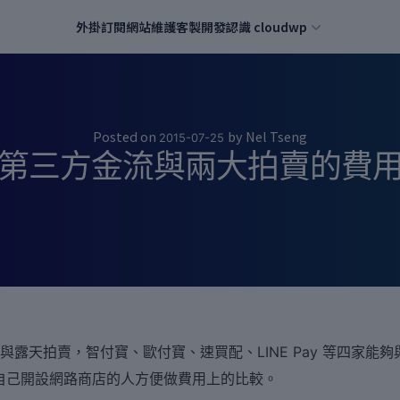
外掛訂閱
網站維護
客製開發
認識 cloudwp
Posted on
by
Nel Tseng
2015-07-25
第三方金流與兩大拍賣的費
賣與露天拍賣，智付寶、歐付寶、速買配、LINE Pay 等四家能夠與 
自己開設網路商店的人方便做費用上的比較。