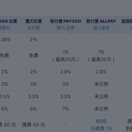
HOO 拍賣
露天拍賣
智付寶 PAY2GO
歐付寶 ALLPAY
速買配
輕鬆付
支付連
個人/企業
個人會員
1.49%
2％
-
-
1%
1%
免費
免費
( 最高20元 )
( 最高30元 )
2%
2%
2.8%
2.8%
3%
3%
3%
未公佈
3.5%
3.5%
3.5%
未公佈
6%
6%
7%
未公佈
63元
運
 60 元
運費 60 元
-
手續費 1%
手續